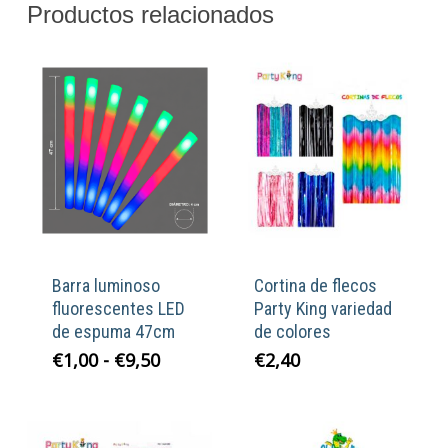
Productos relacionados
Barra luminoso
Cortina de flecos
fluorescentes LED
Party King variedad
de espuma 47cm
de colores
Rango
€
1,00
-
€
9,50
€
2,40
de
precios:
desde
€1,00