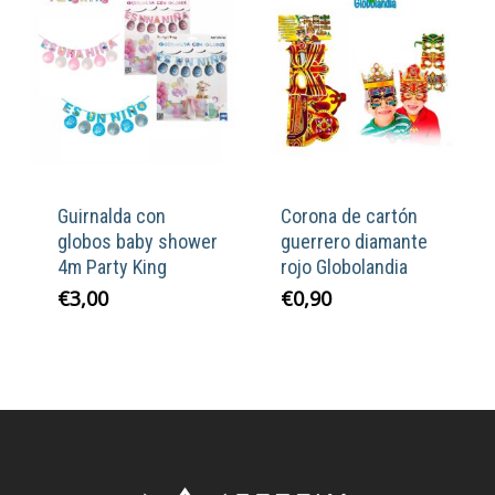
hasta
€9,50
Guirnalda con
Corona de cartón
globos baby shower
guerrero diamante
4m Party King
rojo Globolandia
€
3,00
€
0,90