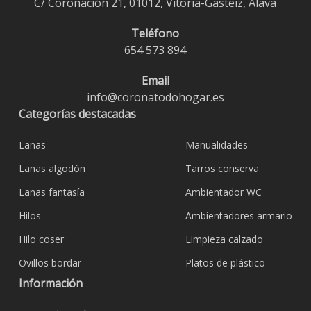
C/ Coronación 21, 01012, Vitoria-Gasteiz, Álava
Teléfono
654 573 894
Email
info@coronatodohogar.es
Categorías destacadas
Lanas
Manualidades
Lanas algodón
Tarros conserva
Lanas fantasía
Ambientador WC
Hilos
Ambientadores armario
Hilo coser
Limpieza calzado
Ovillos bordar
Platos de plástico
Información