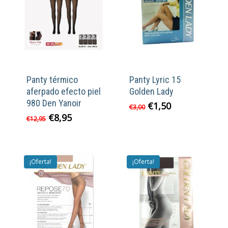
Panty térmico
Panty Lyric 15
aferpado efecto piel
Golden Lady
980 Den Yanoir
El
El
€
1,50
€
3,00
precio
precio
El
El
€
8,95
€
12,95
original
actual
precio
precio
era:
es:
original
actual
€3,00.
€1,50.
era:
es:
€12,95.
€8,95.
¡Oferta!
¡Oferta!