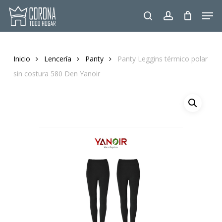
Skip
Men
to
search
account
main
content
Inicio
Lencería
Panty
Panty Leggins térmico polar
sin costura 580 Den Yanoir