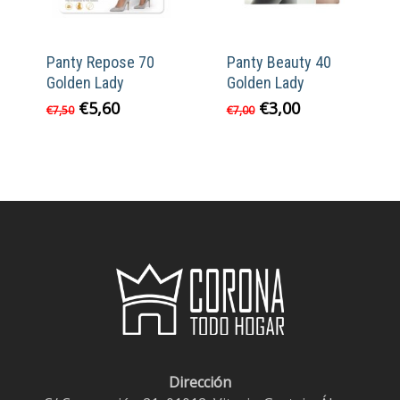
Panty Repose 70
Panty Beauty 40
Golden Lady
Golden Lady
El
El
El
El
€
5,60
€
3,00
€
7,50
€
7,00
precio
precio
precio
precio
original
actual
original
actual
era:
es:
era:
es:
€7,50.
€5,60.
€7,00.
€3,00.
Dirección