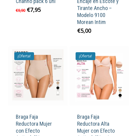
Channo pack 6 uni
Encaje en Escote y
Tirante Ancho –
El
El
€
7,95
€
9,90
Modelo 9100
precio
precio
Morean Intim
original
actual
era:
es:
€
5,00
€9,90.
€7,95.
¡Oferta!
¡Oferta!
Braga Faja
Braga Faja
Reductora Mujer
Reductora Alta
con Efecto
Mujer con Efecto