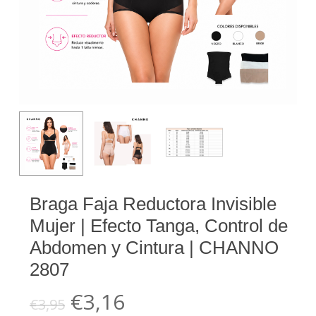
Braga Faja Reductora Invisible
Mujer | Efecto Tanga, Control de
Abdomen y Cintura | CHANNO
2807
El
El
€
3,16
€
3,95