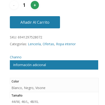
Añadir Al Carrito
SKU:
6941297528072
Categorías:
Lencería
,
Ofertas
,
Ropa interior
Channo
Información adicional
Color
Blanco, Negro, Visone
Tamaño
44/M, 46/L, 48/XL