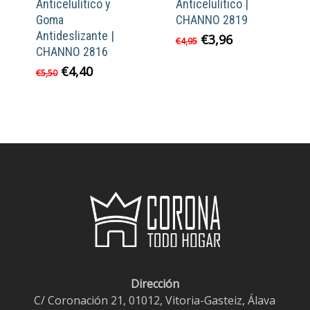
Anticelulítico y
Anticelulítico |
Goma
CHANNO 2819
Antideslizante |
El
El
€
3,96
€
4,95
CHANNO 2816
precio
precio
original
actual
El
El
€
4,40
€
5,50
era:
es:
precio
precio
€4,95.
€3,96.
original
actual
era:
es:
€5,50.
€4,40.
Dirección
C/ Coronación 21, 01012, Vitoria-Gasteiz, Álava