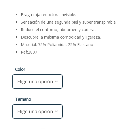
precio
precio
original
actual
Braga faja reductora invisible.
era:
es:
Sensación de una segunda piel y super transpirable.
€3,95.
€3,16.
Reduce el contorno, abdomen y caderas.
Descubre la máxima comodidad y ligereza.
Material: 75% Poliamida, 25% Elastano
Ref:2807
Color
Tamaño