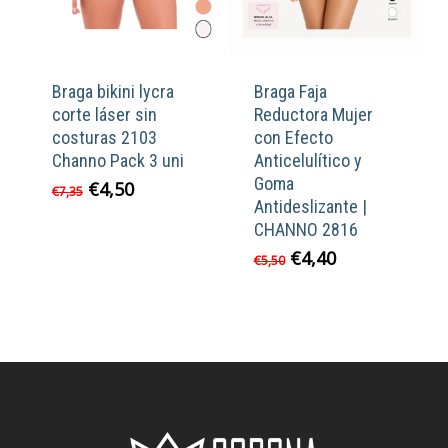
Braga bikini lycra
Braga Faja
corte láser sin
Reductora Mujer
costuras 2103
con Efecto
Channo Pack 3 uni
Anticelulítico y
Goma
El
El
€
4,50
€
7,35
Antideslizante |
precio
precio
CHANNO 2816
original
actual
era:
es:
El
El
€
4,40
€
5,50
€7,35.
€4,50.
precio
precio
original
actual
era:
es:
€5,50.
€4,40.