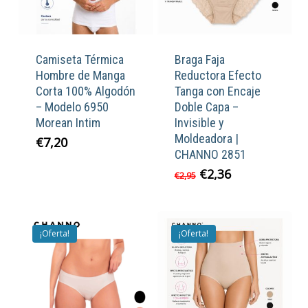
Camiseta Térmica
Braga Faja
Hombre de Manga
Reductora Efecto
Corta 100% Algodón
Tanga con Encaje
– Modelo 6950
Doble Capa –
Morean Intim
Invisible y
Moldeadora |
€
7,20
CHANNO 2851
El
El
€
2,36
€
2,95
precio
precio
original
actual
era:
es:
€2,95.
€2,36.
¡Oferta!
¡Oferta!