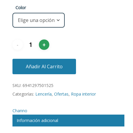
Color
Añadir Al Carrito
SKU:
6941297501525
Categorías:
Lencería
,
Ofertas
,
Ropa interior
Channo
Información adicional