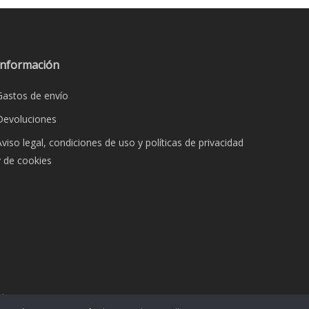
s.
Las
opciones
s
se
pueden
Información
elegir
Gastos de envío
en
la
Devoluciones
página
Aviso legal, condiciones de uso y políticas de privacidad
de
y de cookies
producto
o
dos.