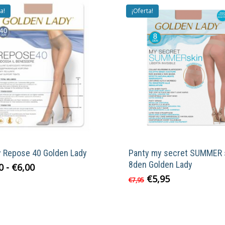
a!
¡Oferta!
y Repose 40 Golden Lady
Panty my secret SUMMER 
8den Golden Lady
Rango
Este
0
-
€
6,00
de
El
El
€
5,95
Este
producto
€
7,95
precios:
precio
precio
product
tiene
desde
original
actual
tiene
múltiples
€4,50
era:
es:
múltiple
variantes.
hasta
€7,95.
€5,95.