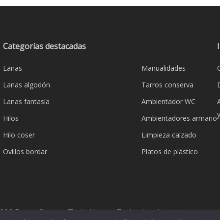
variante
Las
€6,00
Las
opciones
opcione
se
se
pueden
Categorías destacadas
pueden
elegir
Lanas
Manualidades
elegir
en
en
la
Lanas algodón
Tarros conserva
la
página
Lanas fantasía
Ambientador WC
página
de
Hilos
Ambientadores armario
de
producto
product
Hilo coser
Limpieza calzado
Ovillos bordar
Platos de plástico
026 Bazar Corona Todo Hogar. Todos los derechos reserva