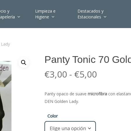
cio y
Limpieza e
Destacados y
apelería
Higiene
Estacionales
 Lady
Panty Tonic 70 Gol
Rango
€
3,00
-
€
5,00
de
precios:
Panty opaco de suave
microfibra
con elastan
desde
DEN Golden Lady.
€3,00
hasta
Color
€5,00