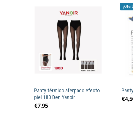
¡Ofert
Panty térmico aferpado efecto
Pant
piel 180 Den Yanoir
€
4,5
€
7,95