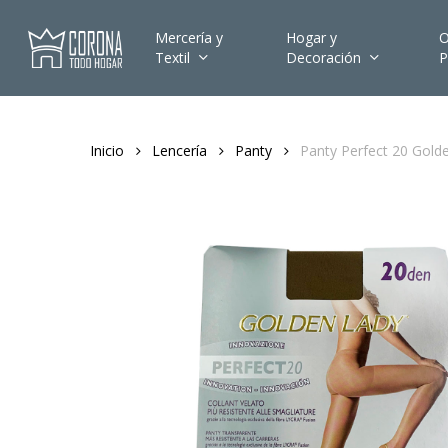
Skip
to
Mercería y
Hogar y
O
Textil
Decoración
P
main
content
Inicio
Lencería
Panty
Panty Perfect 20 Gold
Hit enter to search or ESC to close