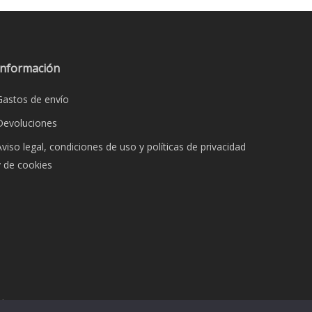
s.
Las
opciones
s
se
pueden
Información
elegir
Gastos de envío
en
la
Devoluciones
página
Aviso legal, condiciones de uso y políticas de privacidad
de
y de cookies
producto
o
dos.