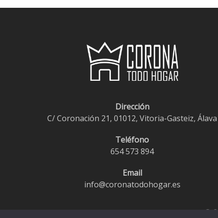
Las
opciones
se
pueden
elegir
en
la
página
Dirección
de
C/ Coronación 21, 01012, Vitoria-Gasteiz, Álava
producto
Teléfono
654 573 894
Email
info@coronatodohogar.es
© 2