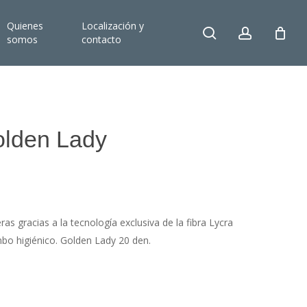
Quienes
Localización y
search
account
somos
contacto
olden Lady
as gracias a la tecnología exclusiva de la fibra Lycra
mbo higiénico. Golden Lady 20 den.