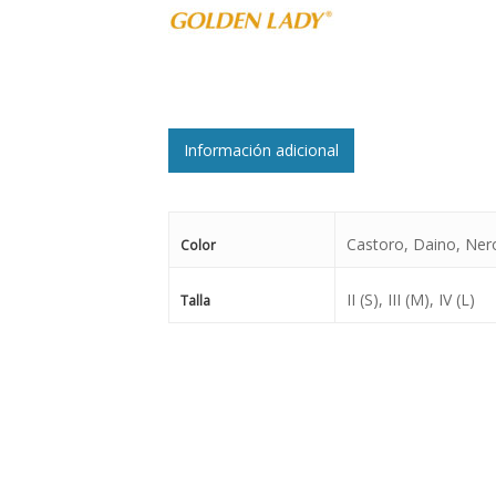
Información adicional
Castoro, Daino, Ner
Color
II (S), III (M), IV (L)
Talla