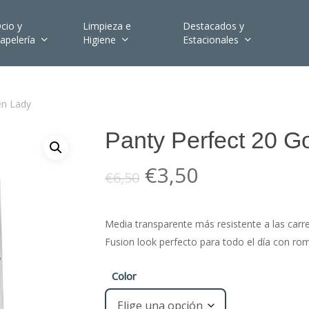
cio y
Limpieza e
Destacados y
apelería
Higiene
Estacionales
en Lady
Panty Perfect 20 G
El
El
€
3,50
€
6,50
precio
precio
original
actual
Media transparente más resistente a las carrer
era:
es:
Fusion look perfecto para todo el día con ro
€6,50.
€3,50.
Color