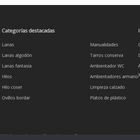
variantes.
variante
Las
Las
opciones
opcione
se
se
Categorías destacadas
pueden
pueden
Lanas
Manualidades
elegir
elegir
en
en
Lanas algodón
Tarros conserva
la
la
Lanas fantasía
Ambientador WC
página
página
Hilos
Ambientadores armario
de
de
producto
product
Hilo coser
Limpieza calzado
Ovillos bordar
Platos de plástico
026 Bazar Corona Todo Hogar. Todos los derechos reserva