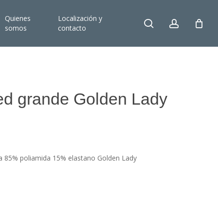
Quienes
Localización y
search
account
somos
contacto
ed grande Golden Lady
jia 85% poliamida 15% elastano Golden Lady