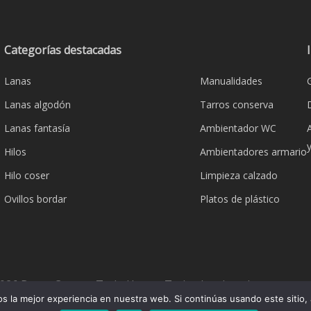
Las
opcione
opciones
se
se
pueden
Categorías destacadas
pueden
elegir
Lanas
Manualidades
elegir
en
en
la
Lanas algodón
Tarros conserva
la
página
Lanas fantasía
Ambientador WC
página
de
Hilos
Ambientadores armario
de
product
producto
Hilo coser
Limpieza calzado
Ovillos bordar
Platos de plástico
026 Bazar Corona Todo Hogar. Todos los derechos reserva
 la mejor experiencia en nuestra web. Si continúas usando este sitio,