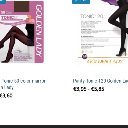
 Tonic 50 color marrón
Panty Tonic 120 Golden La
en Lady
Rango
Este
€
3,95
-
€
5,85
de
El
El
€
3,60
Este
product
precios:
precio
precio
producto
tiene
desde
original
actual
tiene
múltiple
€3,95
era:
es:
múltiples
variante
hasta
€5,40.
€3,60.
variantes.
Las
€5,85