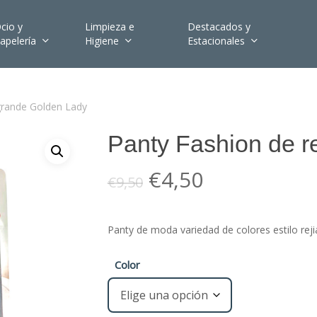
cio y
Limpieza e
Destacados y
apelería
Higiene
Estacionales
grande Golden Lady
Panty Fashion de r
El
El
€
4,50
€
9,50
precio
precio
original
actual
Panty de moda variedad de colores estilo re
era:
es:
€9,50.
€4,50.
Color