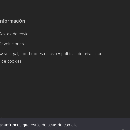
s
opciones
se
pueden
Información
elegir
Gastos de envío
en
la
Devoluciones
página
Aviso legal, condiciones de uso y políticas de privacidad
de
y de cookies
o
producto
dos.
 asumiremos que estás de acuerdo con ello.