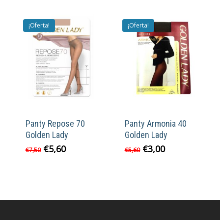
era:
es:
€8,95.
€6,40.
¡Oferta!
¡Oferta!
Panty Repose 70
Panty Armonia 40
Golden Lady
Golden Lady
El
El
El
El
€
5,60
€
3,00
€
7,50
€
5,60
precio
precio
precio
precio
original
actual
original
actual
era:
es:
era:
es:
€7,50.
€5,60.
€5,60.
€3,00.