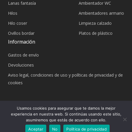
Lanas fantasía
Ambientador WC
Hilos
Ambientadores armario
Hilo coser
Limpieza calzado
Ovillos bordar
Platos de plástico
Información
Gastos de envío
Devoluciones
Aviso legal, condiciones de uso y políticas de privacidad y de
cookies
© 2026 Bazar Corona Todo Hogar. Todos los
Usamos cookies para asegurar que te damos la mejor
derechos reservados.
experiencia en nuestra web. Si continúas usando este sitio,
asumiremos que estás de acuerdo con ello.
Aceptar
No
Política de privacidad