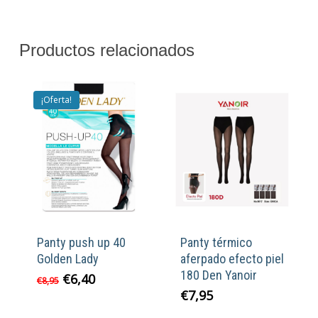
Productos relacionados
¡Oferta!
Panty push up 40
Panty térmico
Golden Lady
aferpado efecto piel
180 Den Yanoir
El
El
€
6,40
€
8,95
precio
precio
€
7,95
original
actual