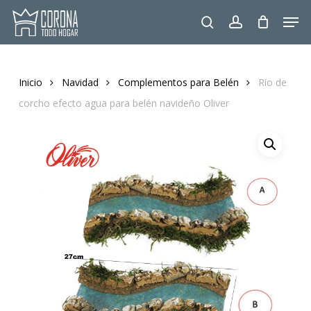
Skip
Men
to
search
account
main
content
Inicio
Navidad
Complementos para Belén
Rio de
corcho efecto agua para belén navideño Oliver