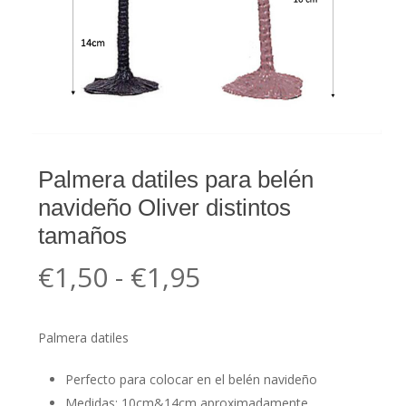
Palmera datiles para belén
navideño Oliver distintos
tamaños
Rango
€
1,50
-
€
1,95
de
precios:
Palmera datiles
desde
€1,50
Perfecto para colocar en el belén navideño
Medidas: 10cm&14cm aproximadamente.