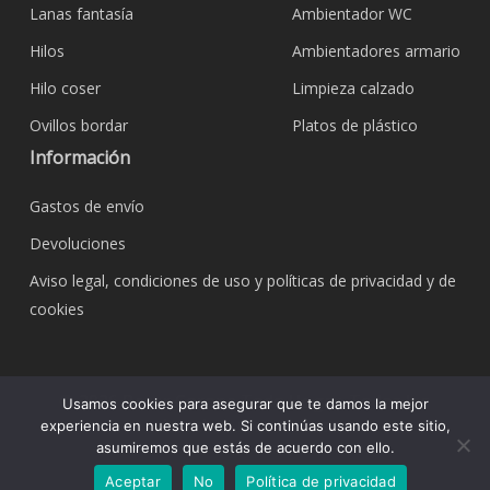
Lanas fantasía
Ambientador WC
Hilos
Ambientadores armario
Hilo coser
Limpieza calzado
Ovillos bordar
Platos de plástico
Información
Gastos de envío
Devoluciones
Aviso legal, condiciones de uso y políticas de privacidad y de
cookies
© 2026 Bazar Corona Todo Hogar. Todos los
Usamos cookies para asegurar que te damos la mejor
derechos reservados.
experiencia en nuestra web. Si continúas usando este sitio,
asumiremos que estás de acuerdo con ello.
Aceptar
No
Política de privacidad