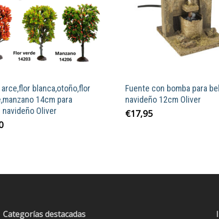
 arce,flor blanca,otoño,flor
Fuente con bomba para be
e,manzano 14cm para
navideño 12cm Oliver
 navideño Oliver
€
17,95
Este
0
producto
tiene
múltiples
variantes.
Las
opciones
se
Categorías destacadas