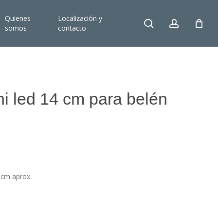
Quienes
Localización y
search
account
somos
contacto
ni led 14 cm para belén
 cm aprox.