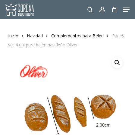
Skip
Men
to
search
account
main
content
Inicio
Navidad
Complementos para Belén
Panes
set 4 uni para belén navideño Oliver