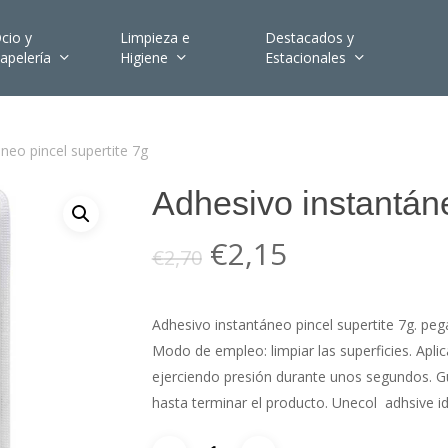
cio y
Limpieza e
Destacados y
apelería
Higiene
Estacionales
neo pincel supertite 7g
Adhesivo instantáne
El
El
€
2,15
€
2,70
precio
precio
original
actual
Adhesivo instantáneo pincel supertite 7g. peg
era:
es:
Modo de empleo: limpiar las superficies. Aplic
€2,70.
€2,15.
ejerciendo presión durante unos segundos. Gu
hasta terminar el producto. Unecol adhsive ide