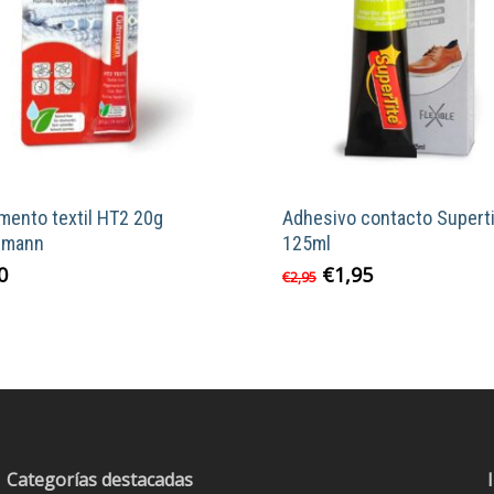
mento textil HT2 20g
Adhesivo contacto Supert
rmann
125ml
El
El
0
€
1,95
€
2,95
precio
precio
original
actual
era:
es:
€2,95.
€1,95.
Categorías destacadas