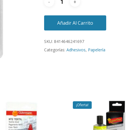
Añadir Al Carrito
SKU:
8414646241697
Categorías:
Adhesivos
,
Papelería
¡Oferta!