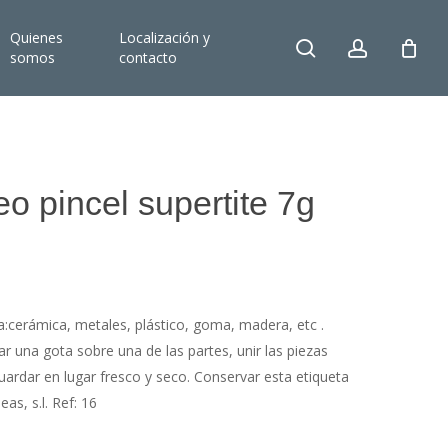
Quienes
Localización y
search
account
somos
contacto
o pincel supertite 7g
a:cerámica, metales, plástico, goma, madera, etc .
ar una gota sobre una de las partes, unir las piezas
ardar en lugar fresco y seco. Conservar esta etiqueta
as, s.l. Ref: 16