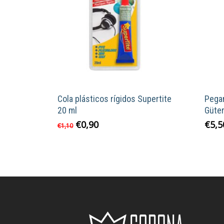
Cola plásticos rígidos Supertite
Pega
20 ml
Güte
El
El
€
0,90
€
5,5
€
1,10
precio
precio
original
actual
era:
es:
€1,10.
€0,90.