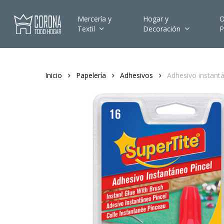
Skip
to
Mercería y
Hogar y
O
Textil
Decoración
P
main
content
Inicio
Papelería
Adhesivos
Adhesivo instantá
Hit enter to search or ESC to close