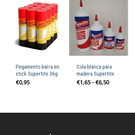
€2,10.
€1,55.
Pegamento barra en
Cola blanca para
stick Supertite 36g
madera Supertite
Rango
€
0,95
€
1,65
-
€
6,50
de
precios:
desde
€1,65
hasta
€6,50