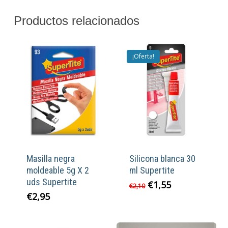
Productos relacionados
¡Oferta!
Masilla negra
Silicona blanca 30
moldeable 5g X 2
ml Supertite
uds Supertite
El
El
€
1,55
€
2,10
precio
precio
€
2,95
original
actual
era:
es: