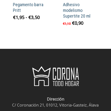
Pegamento barra
Adhesivo
Pritt
modelismo
Supertite 20 ml
Rango
€
1,95
-
€
3,50
de
El
El
€
0,90
€
1,10
precios:
precio
precio
desde
original
actual
€1,95
era:
es:
hasta
€1,10.
€0,90.
€3,50
Dirección
C/ Coronación 21, 01012, Vitoria-Gasteiz, Álava