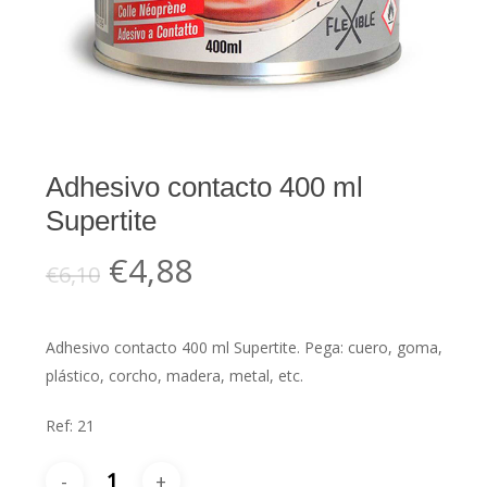
Adhesivo contacto 400 ml
Supertite
El
El
€
4,88
€
6,10
precio
precio
original
actual
Adhesivo contacto 400 ml Supertite. Pega: cuero, goma,
era:
es:
plástico, corcho, madera, metal, etc.
€6,10.
€4,88.
Ref: 21