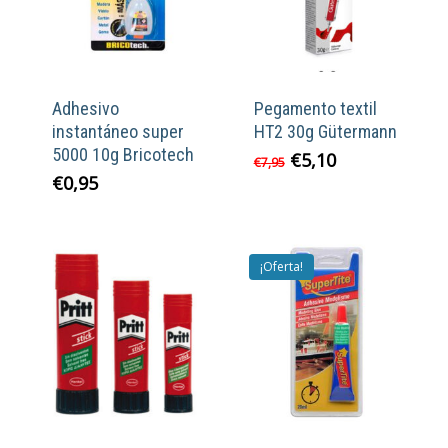
Adhesivo
Pegamento textil
instantáneo super
HT2 30g Gütermann
5000 10g Bricotech
El
El
€
5,10
€
7,95
precio
precio
€
0,95
original
actual
era:
es:
€7,95.
€5,10.
¡Oferta!