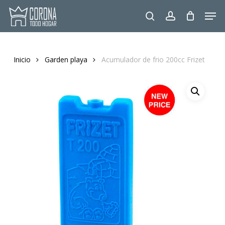
Skip
Men
to
search
account
main
content
Inicio
Garden playa
Acumulador de frio 200cc Frizet