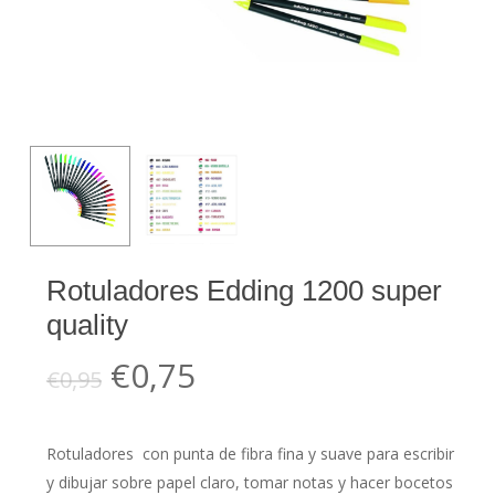
Rotuladores Edding 1200 super
quality
El
El
€
0,75
€
0,95
precio
precio
original
actual
Rotuladores con punta de fibra fina y suave para escribir
era:
es:
y dibujar sobre papel claro, tomar notas y hacer bocetos