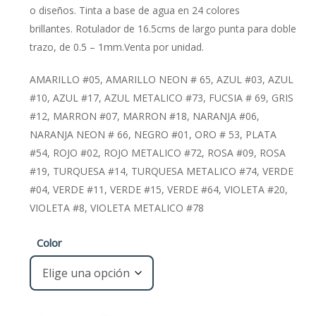
€0,95.
€0,75.
o diseños. Tinta a base de agua en 24 colores
brillantes. Rotulador de 16.5cms de largo punta para doble
trazo, de 0.5 – 1mm.Venta por unidad.
AMARILLO #05, AMARILLO NEON # 65, AZUL #03, AZUL
#10, AZUL #17, AZUL METALICO #73, FUCSIA # 69, GRIS
#12, MARRON #07, MARRON #18, NARANJA #06,
NARANJA NEON # 66, NEGRO #01, ORO # 53, PLATA
#54, ROJO #02, ROJO METALICO #72, ROSA #09, ROSA
#19, TURQUESA #14, TURQUESA METALICO #74, VERDE
#04, VERDE #11, VERDE #15, VERDE #64, VIOLETA #20,
VIOLETA #8, VIOLETA METALICO #78
Color