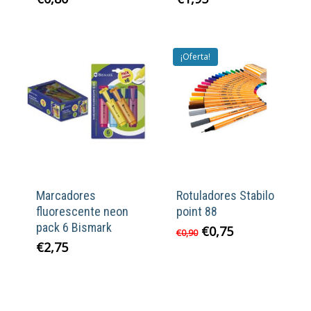
¡Oferta!
Marcadores
Rotuladores Stabilo
fluorescente neon
point 88
pack 6 Bismark
El
El
€
0,75
€
0,90
precio
precio
€
2,75
original
actual
era:
es:
€0,90.
€0,75.