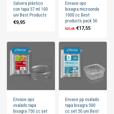
Salsera plástico
Envase ops
con tapa 57 ml 100
bisagra microonda
uni Best Products
1000 cc Best
products pack 50
€
9,95
El
El
€
17,55
€
21,95
precio
precio
original
actual
era:
es:
€21,95.
€17,55.
¡Oferta!
¡Oferta!
Envase ops
Envase pp ovalado
ovalado tapa
tapa bisagra 500
bisagra 750 cc set
cc set 50 uni Best