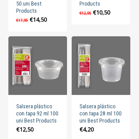
50 uni Best
Products
Products
El
El
€
10,50
€
12,95
precio
precio
El
El
€
14,50
€
17,95
original
actual
precio
precio
era:
es:
original
actual
€12,95.
€10,50.
era:
es:
€17,95.
€14,50.
Salsera plástico
Salsera plástico
con tapa 92 ml 100
con tapa 28 ml 100
uni Best Products
uni Best Products
€
12,50
€
4,20