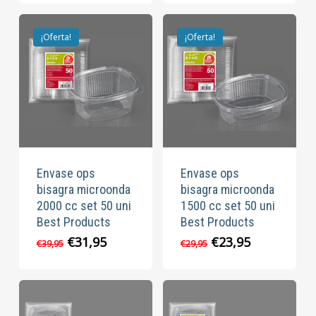
¡Oferta!
¡Oferta!
Envase ops
Envase ops
bisagra microonda
bisagra microonda
2000 cc set 50 uni
1500 cc set 50 uni
Best Products
Best Products
El
El
El
El
€
31,95
€
23,95
€
39,95
€
29,95
precio
precio
precio
precio
original
actual
original
actual
era:
es:
era:
es:
€39,95.
€31,95.
€29,95.
€23,95.