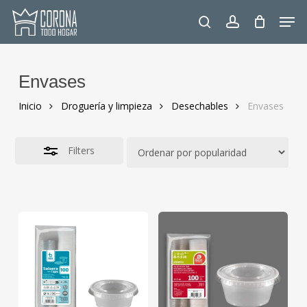
Skip
Men
to
Close
search
account
main
Filters
content
Envases
Inicio
Droguería y limpieza
Desechables
Envases
Filters