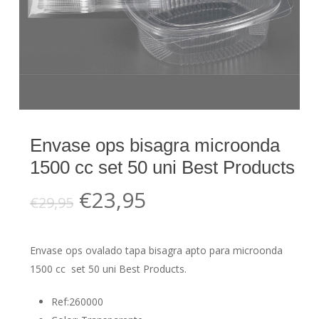
Envase ops bisagra microonda
1500 cc set 50 uni Best Products
El
El
€
23,95
€
29,95
precio
precio
original
actual
Envase ops ovalado tapa bisagra apto para microonda
era:
es:
1500 cc set 50 uni Best Products.
€29,95.
€23,95.
Ref:260000