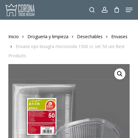
Skip
Men
to
search
account
main
content
Inicio
Droguería y limpieza
Desechables
Envases
Envase ops bisagra microonda 1500 cc set 50 uni Best
Products