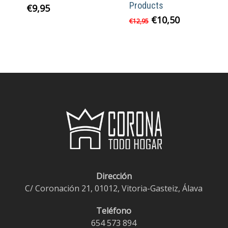
Products
€
9,95
El
El
€
10,50
€
12,95
precio
precio
original
actual
era:
es:
€12,95.
€10,50.
Dirección
C/ Coronación 21, 01012, Vitoria-Gasteiz, Álava
Teléfono
654 573 894