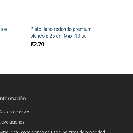
o ø
Plato llano redondo premium
blanco ø 26 cm Maxi 10 ud
€
2,70
Información
Gastos de envío
Devoluciones
Aviso legal, condiciones de uso y políticas de privacidad