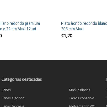
 llano redondo premium
Plato hondo redondo blanc
o ø 22 cm Maxi 12 ud
205 mm Maxi
0
€
1,20
Categorías destacadas
Lanas
Manualidades
Lanas algodón
Tarros conserva
Lanas fantasía
Ambientador WC