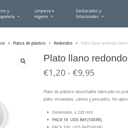
cio y
Limpieza e
Destacados y
apelería
Higiene
Estacionales
tos
Platos de plastico
Redondos
Plato llano redondo bla
Plato llano redond
Rango
€
1,20
-
€
9,95
de
precios:
Plato de plástico desechable fabricado en poli
desde
plato: ensaladas, carnes y pescados. No apto
€1,20
hasta
Dimensión x 220 mm.
PACK 10 UDS Ref (1003R).
€9,95
PACK 100 UDS Ref(5003R).