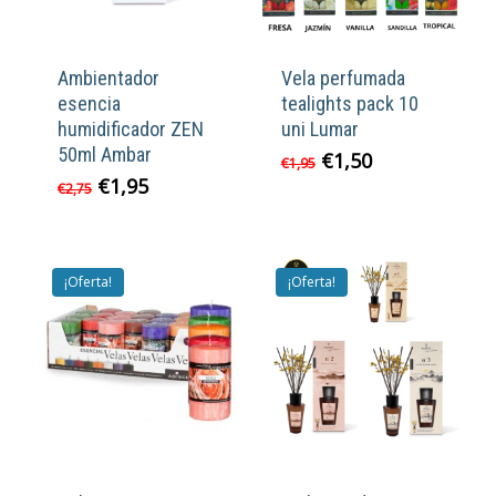
Ambientador
Vela perfumada
esencia
tealights pack 10
humidificador ZEN
uni Lumar
50ml Ambar
El
El
€
1,50
€
1,95
precio
precio
El
El
€
1,95
€
2,75
original
actual
precio
precio
era:
es:
original
actual
€1,95.
€1,50.
era:
es:
€2,75.
€1,95.
¡Oferta!
¡Oferta!