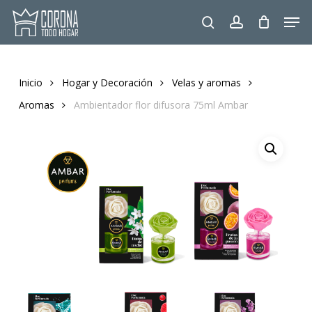
Skip
Men
to
search
account
main
content
Inicio
Hogar y Decoración
Velas y aromas
Aromas
Ambientador flor difusora 75ml Ambar