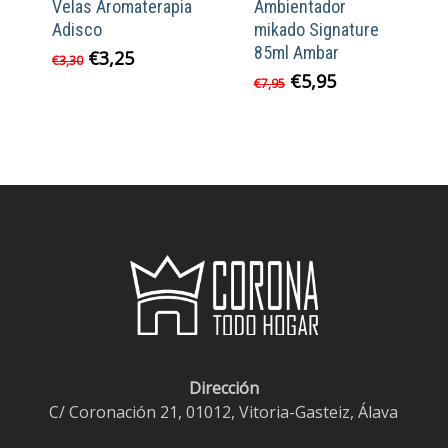
Velas Aromaterapia
Ambientador
Adisco
mikado Signature
85ml Ambar
El
El
€
3,25
€
3,30
precio
precio
El
El
€
5,95
€
7,95
original
actual
precio
precio
era:
es:
original
actual
€3,30.
€3,25.
era:
es:
€7,95.
€5,95.
Dirección
C/ Coronación 21, 01012, Vitoria-Gasteiz, Álava