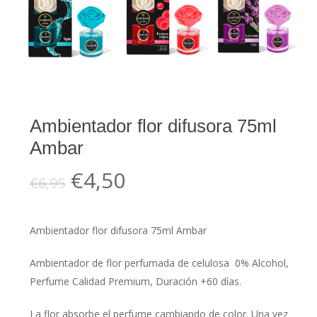
Ambientador flor difusora 75ml
Ambar
El
El
€
4,50
€
6,95
precio
precio
original
actual
Ambientador flor difusora 75ml Ambar
era:
es:
€6,95.
€4,50.
Ambientador de flor perfumada de celulosa 0% Alcohol,
Perfume Calidad Premium, Duración +60 días.
La flor absorbe el perfume cambiando de color. Una vez