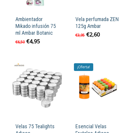
Ambientador
Vela perfumada ZEN
Mikado infusión 75
125g Ambar
ml Ambar Botanic
El
El
€
2,60
€
3,95
precio
precio
El
El
€
4,95
€
6,50
original
actual
precio
precio
era:
es:
original
actual
€3,95.
€2,60.
era:
es:
€6,50.
€4,95.
¡Oferta!
Velas 75 Tealights
Esencial Velas