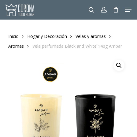
Skip
Men
to
search
account
main
content
Inicio
Hogar y Decoración
Velas y aromas
Aromas
Vela perfumada Black and White 140g Ambar