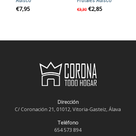
Adisco
Frutales Adisco
El
El
€
7,95
€
2,85
€
3,30
precio
precio
original
actual
era:
es:
€3,30.
€2,85.
Dirección
C/ Coronación 21, 01012, Vitoria-Gasteiz, Álava
Teléfono
654 573 894