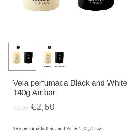
Vela perfumada Black and White
140g Ambar
El
El
€
2,60
€
3,95
precio
precio
original
actual
Vela perfumada Black and White 140g Ambar
era:
es: