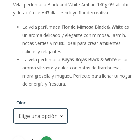
€3,95.
€2,60.
Vela perfumada Black and White Ambar 140g 0% alcohol
y duración de +45 días. *Incluye flor decorativa.
La vela perfumada
Flor de Mimosa Black & White
es
un aroma delicado y elegante con mimosa, jazmín,
notas verdes y musk. Ideal para crear ambientes
cálidos y relajantes.
La vela perfumada
Bayas Rojas Black & White
es un
aroma vibrante y dulce con notas de frambuesa,
mora grosella y muguet. Perfecto para llenar tu hogar
de energía y frescura.
Olor