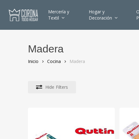
Skip
to
Mercería y
Hogar y
O
Textil
Decoración
P
main
content
Madera
Hit enter to search or ESC to close
Inicio
Cocina
Madera
Hide
Filters