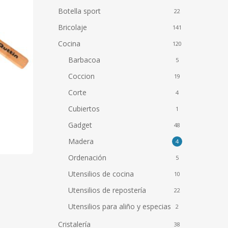
Botella sport
22
Bricolaje
141
Cocina
120
Barbacoa
5
Coccion
19
Corte
4
Cubiertos
1
Gadget
48
Madera
4
Ordenación
5
Utensilios de cocina
10
Utensilios de repostería
22
Utensilios para aliño y especias
2
Cristalería
38