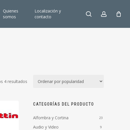
Quienes
Localización y
search
account
somos
contacto
Ordenado
s 4 resultados
por
popularidad
CATEGORÍAS DEL PRODUCTO
Alfombra y Cortina
23
Audio y Video
9