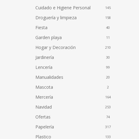
Cuidado e Higiene Personal
145
Droguería y limpieza
158
Fiesta
40
Garden playa
11
Hogar y Decoración
210
Jardinería
30
Lencería
99
Manualidades
20
Mascota
2
Mercería
164
Navidad
253
Ofertas
74
Papelería
317
Plastico
133