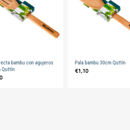
 recta bambu con agujeros
Pala bambu 30cm Quttín
 Quttín
€
1,10
0