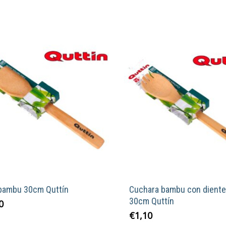
 bambu 30cm Quttín
Cuchara bambu con dient
30cm Quttín
0
€
1,10