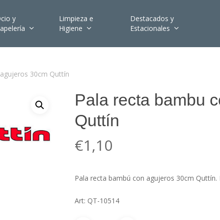
cio y
Limpieza e
Destacados y
apelería
Higiene
Estacionales
 agujeros 30cm Quttín
Pala recta bambu 
Quttín
€
1,10
Pala recta bambú con agujeros 30cm Quttín. Di
Art: QT-10514