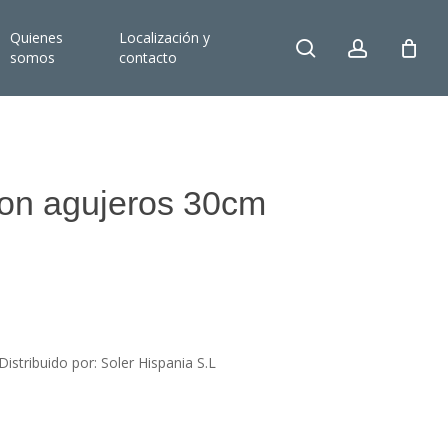
Quienes
Localización y
search
account
somos
contacto
con agujeros 30cm
stribuido por: Soler Hispania S.L