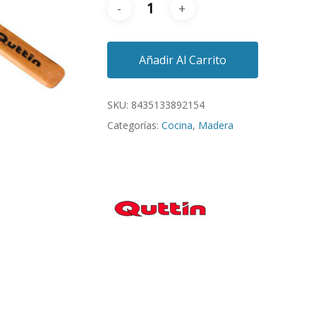
Añadir Al Carrito
SKU:
8435133892154
Categorías:
Cocina
,
Madera