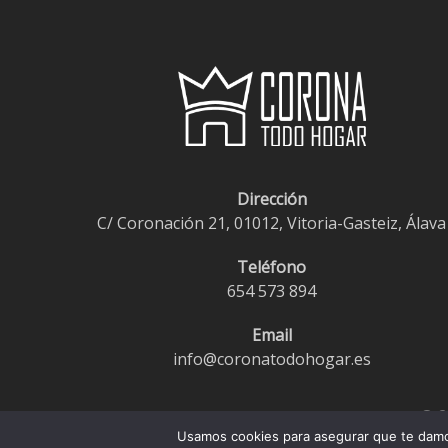
Las
opciones
se
pueden
elegir
en
la
Dirección
página
C/ Coronación 21, 01012, Vitoria-Gasteiz, Álava
de
producto
Teléfono
654 573 894
Email
info@coronatodohogar.es
© 2
Usamos cookies para asegurar que te damos