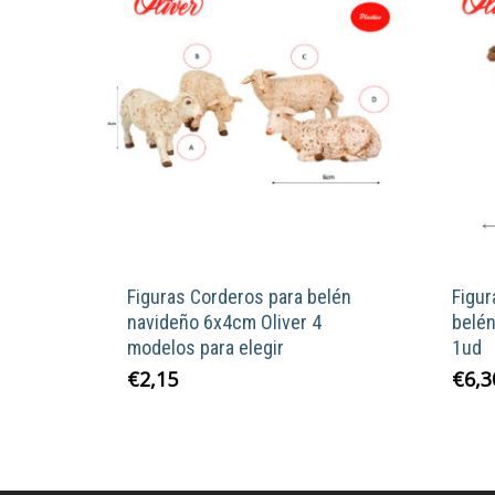
Figuras Corderos para belén
Figur
navideño 6x4cm Oliver 4
belé
modelos para elegir
1ud
Este
€
2,15
€
6,3
producto
tiene
múltiples
variantes.