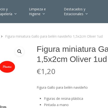
cio y
Limpieza e
Destacados y
apelería
Higiene
Estacionales
Figura miniatura Gallo para belén navideño 1,5x2cm Oliver 1ud
Figura miniatura Ga
1,5x2cm Oliver 1ud
€
1,20
Figura Gallo para belén navideño
Figuras de resina plástica
Pintada a mano