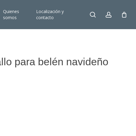
Quienes
Localización y
search
account
somos
contacto
llo para belén navideño