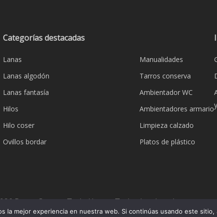
Categorías destacadas
Lanas
Manualidades
Lanas algodón
Tarros conserva
Lanas fantasía
Ambientador WC
Hilos
Ambientadores armario
Hilo coser
Limpieza calzado
Ovillos bordar
Platos de plástico
026 Bazar Corona Todo Hogar. Todos los derechos reserva
 la mejor experiencia en nuestra web. Si continúas usando este sitio,