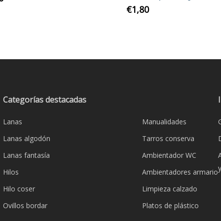
Este
€
1,80
product
tiene
múltiple
variante
Las
opcione
se
Categorías destacadas
pueden
Lanas
Manualidades
elegir
en
Lanas algodón
Tarros conserva
la
Lanas fantasía
Ambientador WC
página
Hilos
Ambientadores armario
de
product
Hilo coser
Limpieza calzado
Ovillos bordar
Platos de plástico