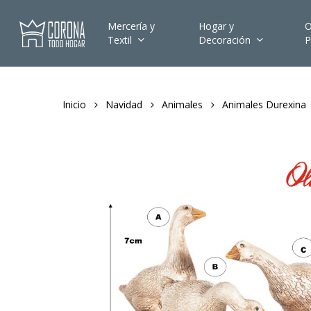
Skip
to
Mercería y
Hogar y
O
Textil
Decoración
P
main
content
Inicio
Navidad
Animales
Animales Durexina
Hit enter to search or ESC to close