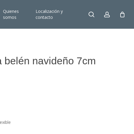
Quienes
Localización y
search
account
somos
contacto
a belén navideño 7cm
exible