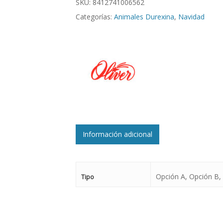
SKU:
8412741006562
Categorías:
Animales Durexina
,
Navidad
Información adicional
Opción A, Opción B,
Tipo