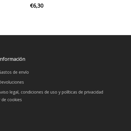
€
6,30
o
s
s.
s
Información
Gastos de envío
Devoluciones
Aviso legal, condiciones de uso y políticas de privacidad
y de cookies
o