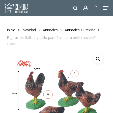
Skip
Men
to
search
account
main
content
Inicio
Navidad
Animales
Animales Durexina
Figuras de Gallina y gallo para 6cm para belén navideño
Oliver