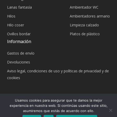
Lanas fantasía
Ambientador WC
Hilos
Ambientadores armario
Hilo coser
Limpieza calzado
Ovillos bordar
Platos de plástico
Información
Gastos de envío
Devoluciones
Aviso legal, condiciones de uso y políticas de privacidad y de
cookies
© 2026 Bazar Corona Todo Hogar. Todos los
Usamos cookies para asegurar que te damos la mejor
derechos reservados.
experiencia en nuestra web. Si continúas usando este sitio,
asumiremos que estás de acuerdo con ello.