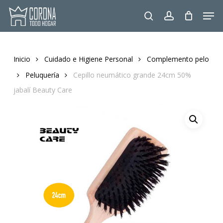
Skip
Men
to
search
account
main
content
Inicio
Cuidado e Higiene Personal
Complemento pelo
Peluquería
Cepillo neumático grande 24cm 50%
jabalí Beauty Care