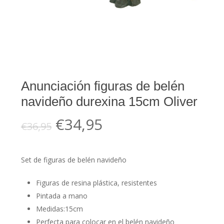
Anunciación figuras de belén
navideño durexina 15cm Oliver
El
El
€
34,95
€
36,95
precio
precio
original
actual
Set de figuras de belén navideño
era:
es:
€36,95.
€34,95.
Figuras de resina plástica, resistentes
Pintada a mano
Medidas:15cm
Perfecta para colocar en el belén navideño