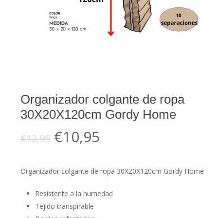
Organizador colgante de ropa
30X20X120cm Gordy Home
El
El
€
10,95
€
12,95
precio
precio
original
actual
Organizador colgante de ropa 30X20X120cm Gordy Home
era:
es:
€12,95.
€10,95.
Resistente a la humedad
Tejido transpirable