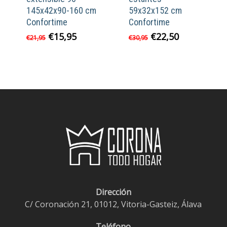
145x42x90-160 cm
59x32x152 cm
Confortime
Confortime
El
El
El
El
€
15,95
€
22,50
€
21,95
€
30,95
precio
precio
precio
precio
original
actual
original
actual
era:
es:
era:
es:
€21,95.
€15,95.
€30,95.
€22,50.
Dirección
C/ Coronación 21, 01012, Vitoria-Gasteiz, Álava
Teléfono