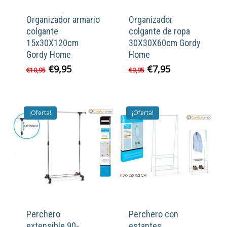
Organizador armario
Organizador
colgante
colgante de ropa
15x30X120cm
30X30X60cm Gordy
Gordy Home
Home
El
El
El
El
€
9,95
€
7,95
€
10,95
€
9,95
precio
precio
precio
precio
original
actual
original
actual
era:
es:
era:
es:
€10,95.
€9,95.
€9,95.
€7,95.
¡Oferta!
¡Oferta!
Perchero
Perchero con
extensible 90-
estantes