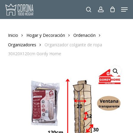
Skip
Men
to
search
account
main
content
Inicio
Hogar y Decoración
Ordenación
Organizadores
Organizador colgante de ropa
30X20X120cm Gordy Home