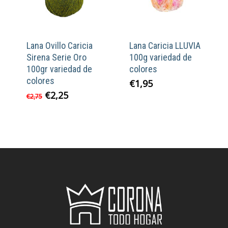
Lana Ovillo Caricia
Lana Caricia LLUVIA
Sirena Serie Oro
100g variedad de
100gr variedad de
colores
colores
€
1,95
El
El
€
2,25
€
2,75
precio
precio
original
actual
era:
es:
€2,75.
€2,25.