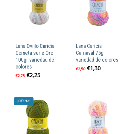
Lana Ovillo Caricia
Lana Caricia
Cometa serie Oro
Carnaval 75g
100gr variedad de
variedad de colores
colores
El
El
€
1,30
€
2,50
precio
precio
El
El
€
2,25
€
2,75
original
actual
precio
precio
era:
es:
original
actual
€2,50.
€1,30.
era:
es:
€2,75.
€2,25.
¡Oferta!