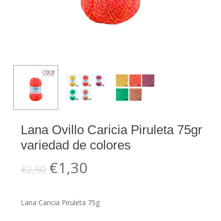
Lana Ovillo Caricia Piruleta 75gr
variedad de colores
El
El
€
1,30
€
2,50
precio
precio
original
actual
Lana Caricia Piruleta 75g
era:
es: