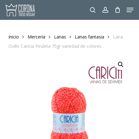
Skip
Men
to
search
account
main
content
Inicio
Mercería
Lanas
Lanas fantasia
Lana
Ovillo Caricia Piruleta 75gr variedad de colores