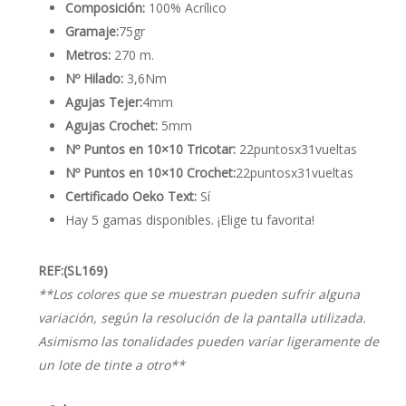
€2,50.
€1,30.
Composición:
100% Acrílico
Gramaje:
75gr
Metros:
270 m.
Nº Hilado:
3,6Nm
Agujas Tejer:
4mm
Agujas Crochet:
5mm
Nº Puntos en 10×10 Tricotar:
22puntosx31vueltas
Nº Puntos en 10×10 Crochet:
22puntosx31vueltas
Certificado Oeko Text:
Sí
Hay 5 gamas disponibles. ¡Elige tu favorita!
REF:(SL169)
**Los colores que se muestran pueden sufrir alguna
variación, según la resolución de la pantalla utilizada.
Asimismo las tonalidades pueden variar ligeramente de
un lote de tinte a otro**