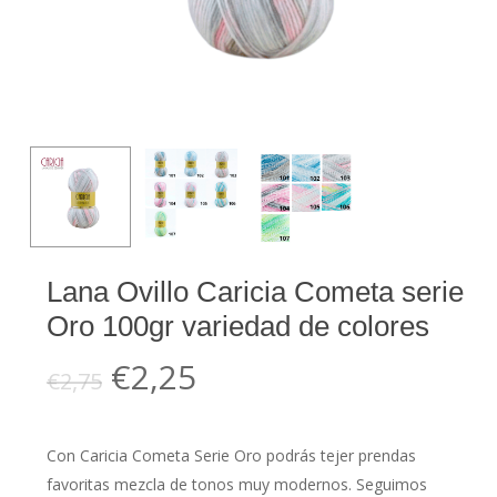
Lana Ovillo Caricia Cometa serie
Oro 100gr variedad de colores
El
El
€
2,25
€
2,75
precio
precio
original
actual
Con Caricia Cometa Serie Oro podrás tejer prendas
era:
es:
favoritas mezcla de tonos muy modernos. Seguimos