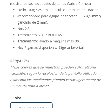
€2,75.
€2,25.
mostrando las novedades de Lanas Caricia Cometa :
Ovillo 100g / 250 m, un acrílico Premium de Dracion
(recomendado para agujas de tricotar 3,5 – 4,5
mm y
ganchillo de 2 mm).
Nm. 2,5
Tratamiento STOP BOLITAS
Tratamiento:
lavado a máquina max 30º.
Hay 7 gamas disponibles. ¡Elige tu favorita!
REF:(SL176)
**Los colores que se muestran pueden sufrir alguna
variación, según la resolución de la pantalla utilizada.
Asimismo las tonalidades pueden variar ligeramente de
un lote de tinte a otro**
Color