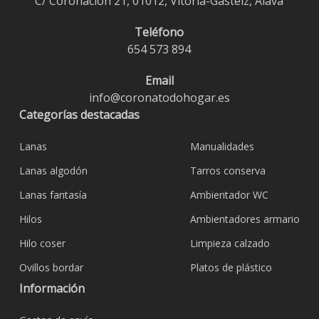
C/ Coronación 21, 01012, Vitoria-Gasteiz, Álava
Teléfono
654 573 894
Email
info@coronatodohogar.es
Categorías destacadas
Lanas
Manualidades
Lanas algodón
Tarros conserva
Lanas fantasía
Ambientador WC
Hilos
Ambientadores armario
Hilo coser
Limpieza calzado
Ovillos bordar
Platos de plástico
Información