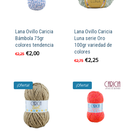
Lana Ovillo Caricia
Lana Ovillo Caricia
Bámbola 75gr
Luna serie Oro
colores tendencia
100gr variedad de
colores
El
El
€
2,00
€
2,25
precio
precio
El
El
€
2,25
€
2,75
original
actual
precio
precio
era:
es:
original
actual
€2,25.
€2,00.
era:
es:
€2,75.
€2,25.
¡Oferta!
¡Oferta!