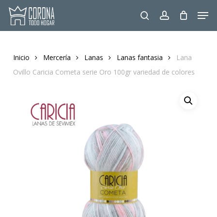
Skip
Men
to
search
account
main
content
Inicio
Mercería
Lanas
Lanas fantasia
Lana
Ovillo Caricia Cometa serie Oro 100gr variedad de colores