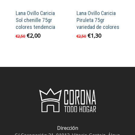
Lana Ovillo Caricia
Lana Ovillo Caricia
Sol chenille 75gr
Piruleta 75gr
colores tendencia
variedad de colores
El
El
El
El
€
2,00
€
1,30
€
2,50
€
2,50
precio
precio
precio
precio
original
actual
original
actual
era:
es:
era:
es:
€2,50.
€2,00.
€2,50.
€1,30.
Dirección