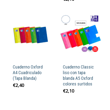
original
actual
era:
es:
€4,25.
€3,40.
Cuaderno Oxford
Cuaderno Classic
A4 Cuadriculado
liso con tapa
(Tapa Blanda)
blanda A5 Oxford
colores surtidos
€
2,40
€
2,10