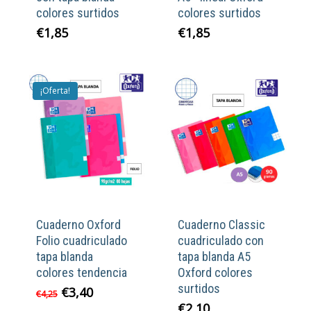
colores surtidos
colores surtidos
€
1,85
€
1,85
¡Oferta!
Cuaderno Oxford
Cuaderno Classic
Folio cuadriculado
cuadriculado con
tapa blanda
tapa blanda A5
colores tendencia
Oxford colores
surtidos
El
El
€
3,40
€
4,25
precio
precio
€
2,10