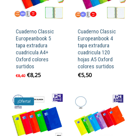
Cuaderno Classic
Cuaderno Classic
Europeanbook 5
Europeanbook 4
tapa extradura
tapa extradura
cuadricula A4+
cuadricula 120
Oxford colores
hojas A5 Oxford
surtidos
colores surtidos
El
El
€
8,25
€
5,50
€
8,40
precio
precio
original
actual
era:
es:
€8,40.
€8,25.
¡Oferta!