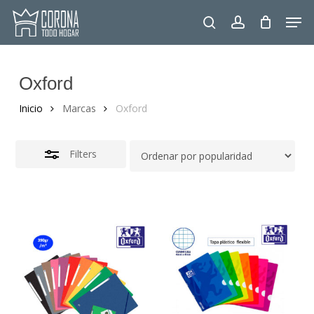
Skip
Men
to
Close
search
account
main
Filters
content
Oxford
Inicio
Marcas
Oxford
Filters