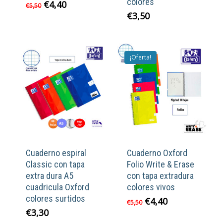
colores
El
El
€
4,40
€
5,50
precio
precio
€
3,50
original
actual
era:
es:
€5,50.
€4,40.
¡Oferta!
Cuaderno espiral
Cuaderno Oxford
Classic con tapa
Folio Write & Erase
extra dura A5
con tapa extradura
cuadricula Oxford
colores vivos
colores surtidos
El
El
€
4,40
€
5,50
precio
precio
€
3,30