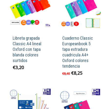
Libreta grapada
Cuaderno Classic
Classic A4 lineal
Europeanbook 5
Oxford con tapa
tapa extradura
blanda colores
cuadricula A4+
surtidos
Oxford colores
tendencia
€
3,20
El
El
€
8,25
€
8,40
precio
precio
original
actual
era:
es:
€8,40.
€8,25.