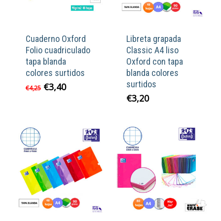
Cuaderno Oxford
Libreta grapada
Folio cuadriculado
Classic A4 liso
tapa blanda
Oxford con tapa
colores surtidos
blanda colores
surtidos
El
El
€
3,40
€
4,25
precio
precio
€
3,20
original
actual
era:
es:
€4,25.
€3,40.