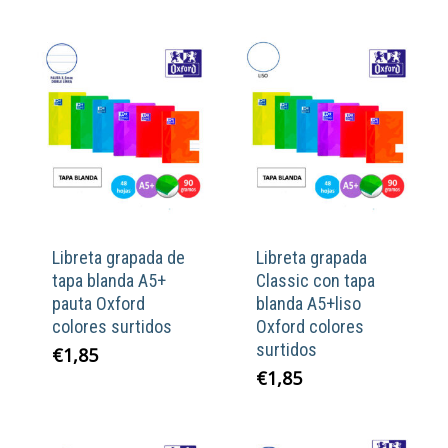
original
actual
era:
es:
€5,50.
€4,40.
Libreta grapada de
Libreta grapada
tapa blanda A5+
Classic con tapa
pauta Oxford
blanda A5+liso
colores surtidos
Oxford colores
surtidos
€
1,85
€
1,85