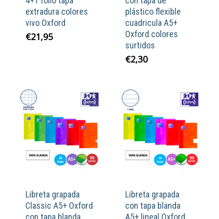
4+1 folio tapa
con tapa de
extradura colores
plástico flexible
vivo Oxford
cuadricula A5+
Oxford colores
€
21,95
surtidos
€
2,30
Libreta grapada
Libreta grapada
Classic A5+ Oxford
con tapa blanda
con tapa blanda
A5+ lineal Oxford