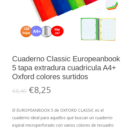
Cuaderno Classic Europeanbook
5 tapa extradura cuadricula A4+
Oxford colores surtidos
El
El
€
8,25
€
8,40
precio
precio
original
actual
El EUROPEANBOOK 5 de OXFORD CLASSIC es el
era:
es:
cuaderno ideal para aquellos que buscan un cuaderno
€8,40.
€8,25.
espiral microperforado con varios colores de recuadro