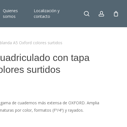
Quienes
Localización y
search
account
somos
contacto
blanda A5 Oxford colores surtidos
uadriculado con tapa
lores surtidos
la gama de cuadernos más extensa de OXFORD. Amplia
naturas por color, formatos (Fº/4º) y rayados.