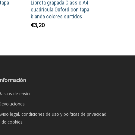
 tapa
Libreta grapada Classic A4
cuadricula Oxford con tapa
blanda colores surtidos
Este
€
3,20
o
producto
tiene
s
múltiples
s.
variantes.
Las
s
opciones
se
Información
pueden
Gastos de envío
elegir
en
Devoluciones
la
Aviso legal, condiciones de uso y políticas de privacidad
página
y de cookies
de
o
producto