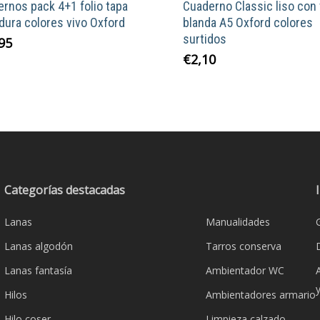
rnos pack 4+1 folio tapa
Cuaderno Classic liso con
dura colores vivo Oxford
blanda A5 Oxford colores
surtidos
95
Este
€
2,10
product
tiene
múltiple
variante
Las
opcione
se
Categorías destacadas
pueden
Lanas
Manualidades
elegir
en
Lanas algodón
Tarros conserva
la
Lanas fantasía
Ambientador WC
página
Hilos
Ambientadores armario
de
product
Hilo coser
Limpieza calzado