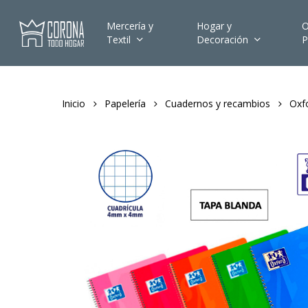
Skip
to
Mercería y
Hogar y
O
Textil
Decoración
P
main
content
Inicio
Papelería
Cuadernos y recambios
Oxf
Hit enter to search or ESC to close