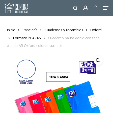
Skip
Men
to
search
account
main
content
Inicio
Papelería
Cuadernos y recambios
Oxford
Formato Nº4 /A5
Cuaderno pauta doble con tapa
blanda A5 Oxford colores surtidos