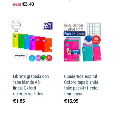
El
El
€
3,40
€
4,25
precio
precio
original
actual
era:
es:
€4,25.
€3,40.
Libreta grapada con
Cuadernos espiral
tapa blanda A5+
Oxford tapa blanda
lineal Oxford
folio pack4+1 color
colores surtidos
tendencia
€
1,85
€
16,95