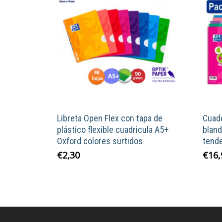
Libreta Open Flex con tapa de
Cuade
plástico flexible cuadricula A5+
bland
Oxford colores surtidos
tend
Este
€
2,30
€
16,
producto
tiene
múltiples
variantes.
Las