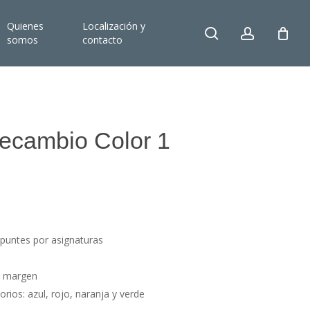
Quienes
Localización y
search
account
somos
contacto
ecambio Color 1
apuntes por asignaturas
n margen
rios: azul, rojo, naranja y verde