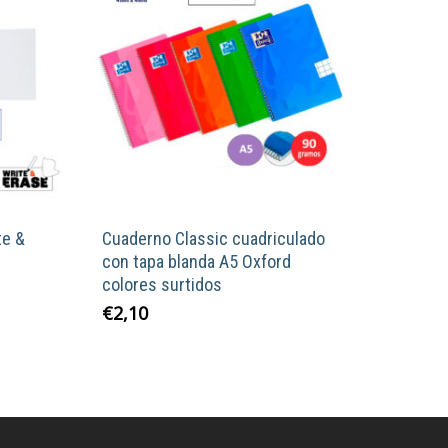
te &
Cuaderno Classic cuadriculado
con tapa blanda A5 Oxford
colores surtidos
Este
€
2,10
producto
o
tiene
múltiples
s
variantes.
s.
Las