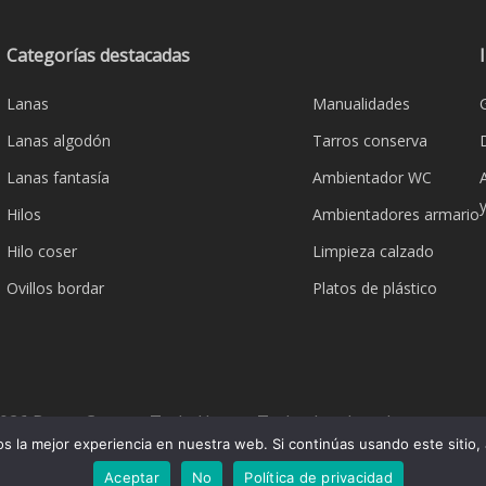
opcione
se
Categorías destacadas
pueden
Lanas
Manualidades
elegir
en
Lanas algodón
Tarros conserva
la
Lanas fantasía
Ambientador WC
página
Hilos
Ambientadores armario
de
product
Hilo coser
Limpieza calzado
Ovillos bordar
Platos de plástico
026 Bazar Corona Todo Hogar. Todos los derechos reserva
 la mejor experiencia en nuestra web. Si continúas usando este sitio,
Aceptar
No
Política de privacidad