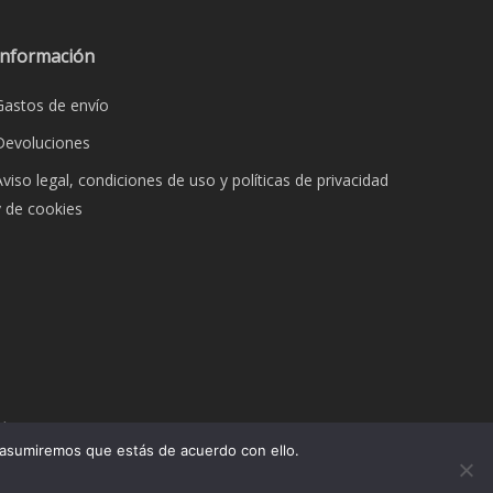
opciones
s
se
Información
pueden
Gastos de envío
elegir
en
Devoluciones
la
Aviso legal, condiciones de uso y políticas de privacidad
página
y de cookies
de
producto
o
dos.
 asumiremos que estás de acuerdo con ello.