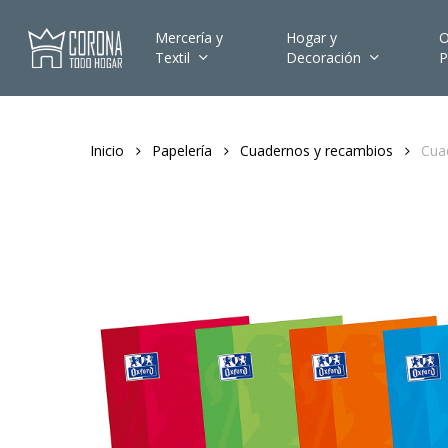
Skip
to
Mercería y
Hogar y
O
Textil
Decoración
P
main
content
Inicio
Papelería
Cuadernos y recambios
Cua
Hit enter to search or ESC to close