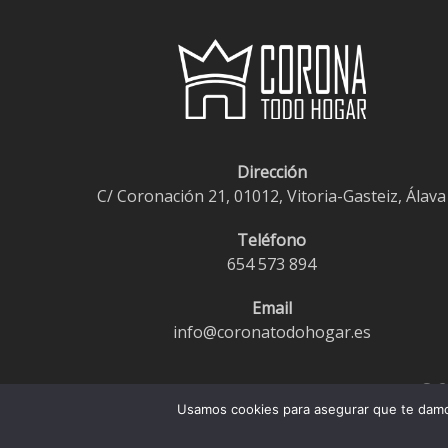
opciones
se
pueden
elegir
en
la
Dirección
página
C/ Coronación 21, 01012, Vitoria-Gasteiz, Álava
de
producto
Teléfono
654 573 894
Email
info@coronatodohogar.es
© 2
Usamos cookies para asegurar que te damos