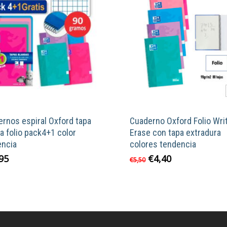
rnos espiral Oxford tapa
Cuaderno Oxford Folio Wri
a folio pack4+1 color
Erase con tapa extradura
encia
colores tendencia
El
El
95
€
4,40
Este
€
5,50
precio
precio
product
original
actual
tiene
era:
es:
múltiple
€5,50.
€4,40.
variante
Las