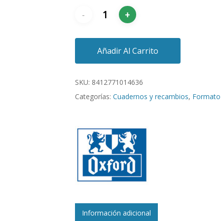
Añadir Al Carrito
SKU:
8412771014636
Categorías:
Cuadernos y recambios
,
Formato 
Información adicional