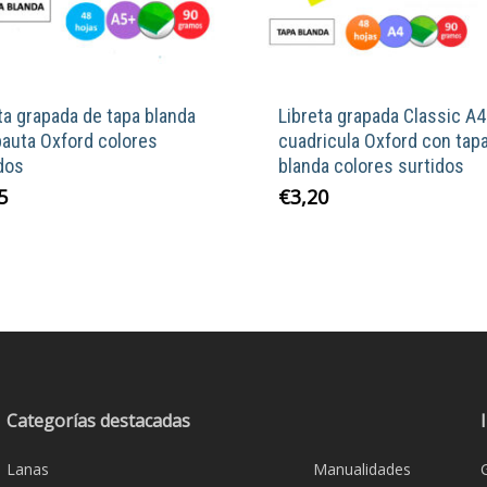
ta grapada de tapa blanda
Libreta grapada Classic A4
auta Oxford colores
cuadricula Oxford con tap
dos
blanda colores surtidos
Este
Este
5
€
3,20
producto
product
tiene
tiene
múltiples
múltiple
variantes.
variante
Las
Las
opciones
opcione
se
se
Categorías destacadas
pueden
pueden
elegir
elegir
Lanas
Manualidades
en
en