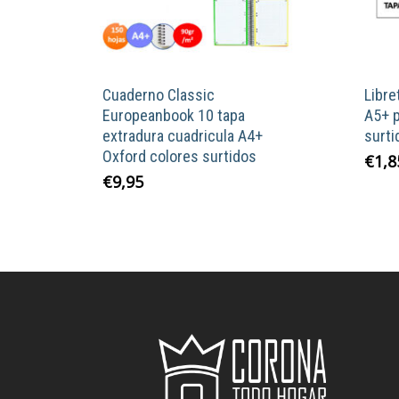
Cuaderno Classic
Libre
Europeanbook 10 tapa
A5+ p
extradura cuadricula A4+
surti
Oxford colores surtidos
€
1,8
Este
€
9,95
producto
tiene
múltiples
variantes.
Las
opciones
se
pueden
elegir