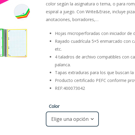
€8,40.
€8,25.
color según la asignatura o tema, o para rom
espiral a juego. Con Write&Erase, incluye pizar
anotaciones, borradores,…
Hojas microperforadas con iniciador de d
Rayado cuadrícula 5×5 enmarcado con cabe
etc.
4 taladros de archivo compatibles con ca
palanca.
Tapas extraduras para los que buscan la 
Producto certificado PEFC conforme pro
REF:400073042
Color