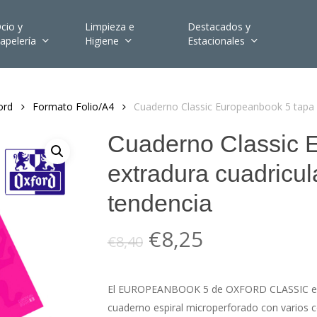
cio y
Limpieza e
Destacados y
apelería
Higiene
Estacionales
ord
Formato Folio/A4
Cuaderno Classic Europeanbook 5 tapa 
Cuaderno Classic 
extradura cuadricul
tendencia
El
El
€
8,25
€
8,40
precio
precio
original
actual
El EUROPEANBOOK 5 de OXFORD CLASSIC es el
era:
es:
cuaderno espiral microperforado con varios c