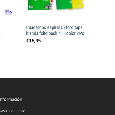
Cuadernos espiral Oxford tapa
a
blanda folio pack 4+1 color vivo
€
16,95
o
s
s.
s
Información
Gastos de envío