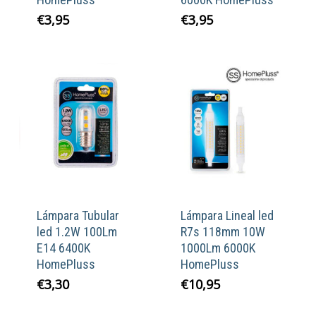
€
3,95
€
3,95
Lámpara Tubular
Lámpara Lineal led
led 1.2W 100Lm
R7s 118mm 10W
E14 6400K
1000Lm 6000K
HomePluss
HomePluss
€
3,30
€
10,95