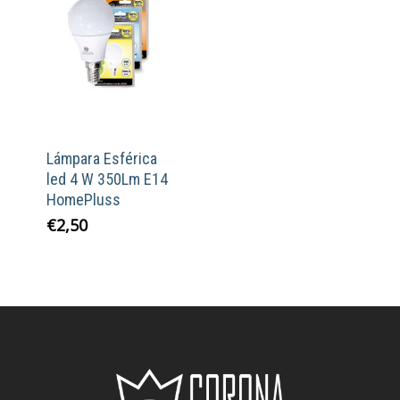
Lámpara Esférica
led 4 W 350Lm E14
HomePluss
€
2,50