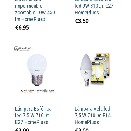
impermeable
led 9W 810Lm E27
zoomable 10W 450
HomePluss
lm HomePluss
€
3,50
€
6,95
Lámpara Esférica
Lámpara Vela led
led 7.5 W 710Lm
7,5 W 710Lm E14
E27 HomePluss
HomePluss
€
3,00
€
3,00