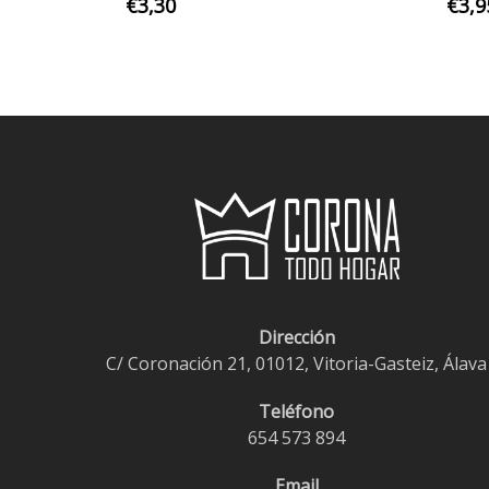
€
3,30
€
3,9
Dirección
C/ Coronación 21, 01012, Vitoria-Gasteiz, Álava
Teléfono
654 573 894
Email