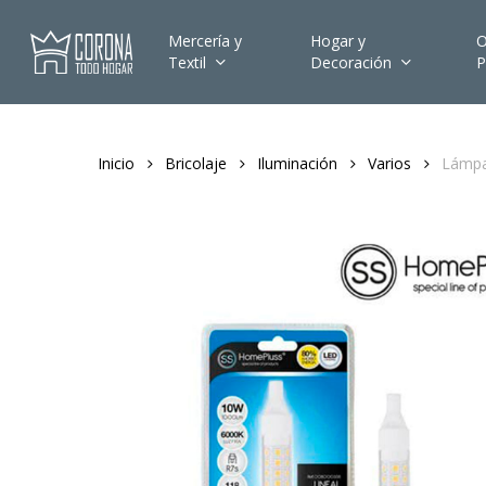
Skip
to
Mercería y
Hogar y
O
Textil
Decoración
P
main
content
Inicio
Bricolaje
Iluminación
Varios
Lámpa
Hit enter to search or ESC to close