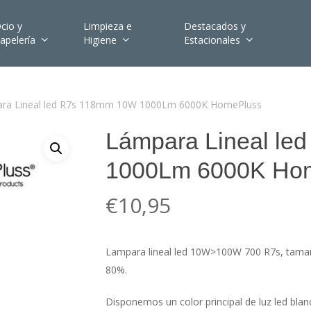
cio y
Limpieza e
Destacados y
apelería
Higiene
Estacionales
ra Lineal led R7s 118mm 10W 1000Lm 6000K HomePluss
Lámpara Lineal l
1000Lm 6000K Ho
€
10,95
Lampara lineal led 10W>100W 700 R7s, tam
80%.
Disponemos un color principal de luz led blanc