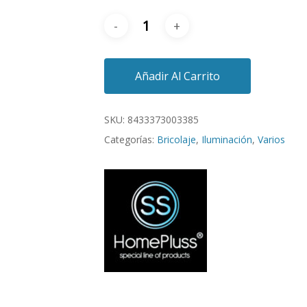
Añadir Al Carrito
SKU:
8433373003385
Categorías:
Bricolaje
,
Iluminación
,
Varios