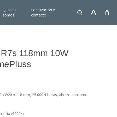
Quienes
Localización y
search
account
somos
contacto
ed R7s 118mm 10W
mePluss
año Ø20 x 118 mm, 25.000H-horas, ahorro consumo
o frio (6000k).