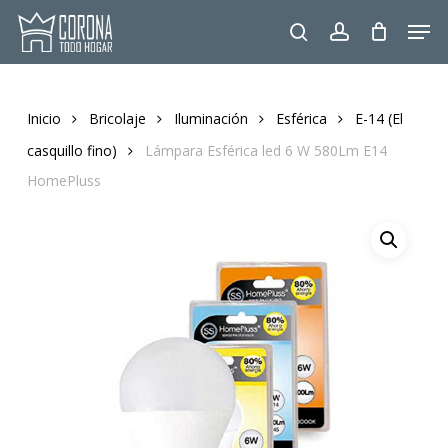
Skip
Men
to
search
account
main
content
Inicio
Bricolaje
Iluminación
Esférica
E-14 (El
casquillo fino)
Lámpara Esférica led 6 W 580Lm E14
HomePluss