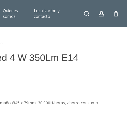
Quienes
Localización y
search
account
somos
contacto
ss
led 4 W 350Lm E14
amaño Ø45 x 79mm, 30.000H-horas, ahorro consumo