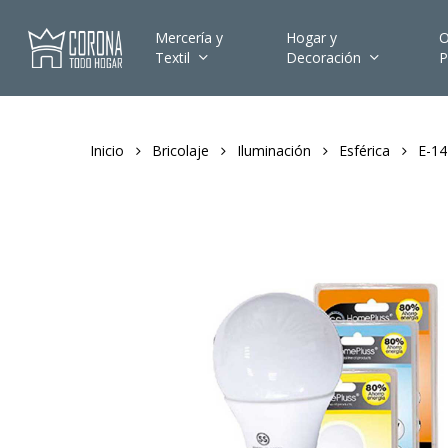
Skip
to
Mercería y
Hogar y
O
Textil
Decoración
P
main
content
Inicio
Bricolaje
Iluminación
Esférica
E-14 
Hit enter to search or ESC to close