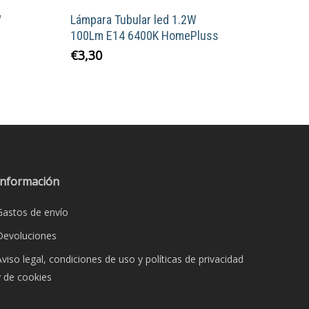
W
Lámpara Tubular led 1.2W
100Lm E14 6400K HomePluss
€
3,30
o
s
s.
s
Información
Gastos de envío
Devoluciones
Aviso legal, condiciones de uso y políticas de privacidad
y de cookies
o