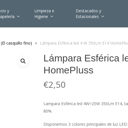
cio y
Limpieza e
Destacados y
apelería
Higiene
Estacionales
(El casquillo fino)
Lámpara Esférica led 4 W 350Lm E14 HomePlu
Lámpara Esférica 
HomePluss
€
2,50
Lampara Esférica led 4W>25W 350Lm E14, t
80%.
Disponemos 3 colores principales de luz LED: