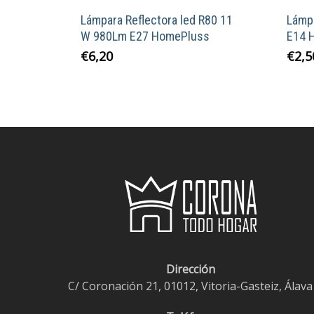
Lámpara Reflectora led R80 11
Lámp
W 980Lm E27 HomePluss
E14 
Este
€
6,20
€
2,5
producto
tiene
múltiples
variantes.
Las
opciones
se
pueden
elegir
en
la
Dirección
página
C/ Coronación 21, 01012, Vitoria-Gasteiz, Álava
de
producto