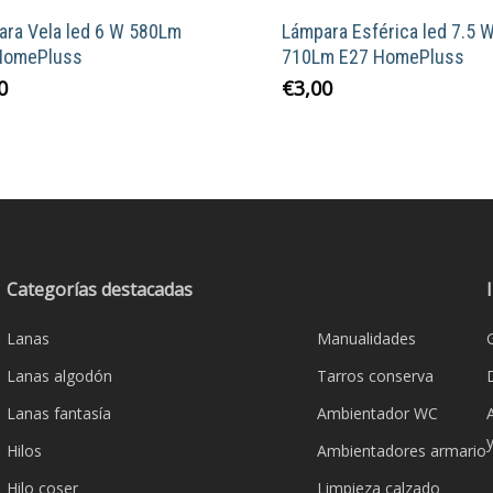
ara Vela led 6 W 580Lm
Lámpara Esférica led 7.5 
HomePluss
710Lm E27 HomePluss
Este
Este
0
€
3,00
producto
product
tiene
tiene
múltiples
múltiple
variantes.
variante
Las
Las
opciones
opcione
se
se
Categorías destacadas
pueden
pueden
Lanas
Manualidades
elegir
elegir
en
en
Lanas algodón
Tarros conserva
la
la
Lanas fantasía
Ambientador WC
página
página
Hilos
Ambientadores armario
de
de
producto
product
Hilo coser
Limpieza calzado