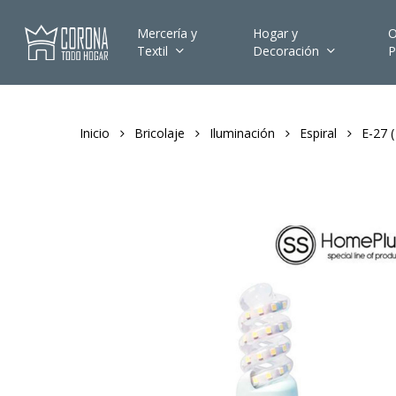
Skip
to
Mercería y
Hogar y
O
Textil
Decoración
P
main
content
Inicio
Bricolaje
Iluminación
Espiral
E-27 (
Hit enter to search or ESC to close