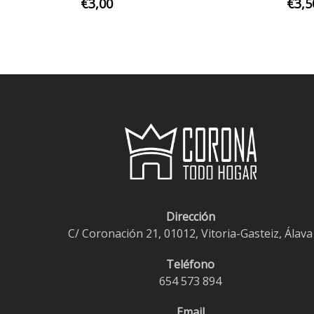
Este
€
3,00
€
3,5
producto
tiene
múltiples
variantes.
Las
opciones
se
pueden
elegir
en
la
Dirección
página
C/ Coronación 21, 01012, Vitoria-Gasteiz, Álava
de
producto
Teléfono
654 573 894
Email