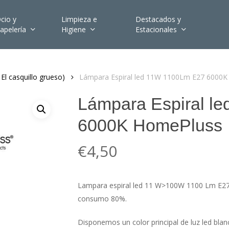
cio y
Limpieza e
Destacados y
apelería
Higiene
Estacionales
 El casquillo grueso)
Lámpara Espiral led 11W 1100Lm E27 6000
Lámpara Espiral l
6000K HomePluss
€
4,50
Lampara espiral led 11 W>100W 1100 Lm E27
consumo 80%.
Disponemos un color principal de luz led blanc