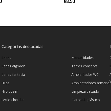
Este
Este
0
€
8,50
producto
product
tiene
tiene
múltiples
múltiple
variantes.
variante
Las
Las
opciones
opcione
se
se
Categorías destacadas
pueden
pueden
Lanas
Manualidades
elegir
elegir
en
en
Lanas algodón
Tarros conserva
la
la
Lanas fantasía
Ambientador WC
página
página
Hilos
Ambientadores armario
de
de
producto
product
Hilo coser
Limpieza calzado
Ovillos bordar
Platos de plástico