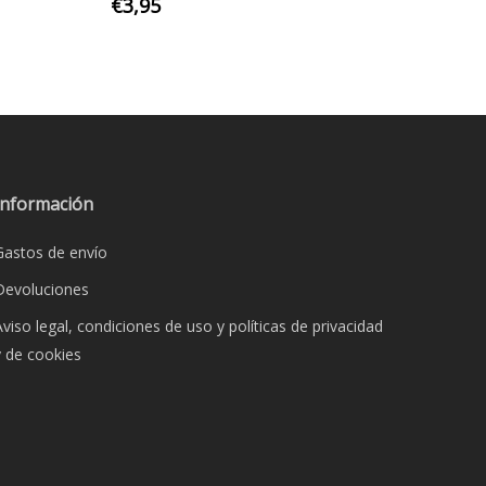
€
3,95
o
s
s.
s
Información
Gastos de envío
Devoluciones
Aviso legal, condiciones de uso y políticas de privacidad
y de cookies
o