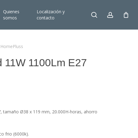
Quienes
Localización y
search
account
somos
contacto
K HomePluss
ed 11W 1100Lm E27
, tamaño Ø38 x 119 mm, 20.000H-horas, ahorro
o frio (6000k).