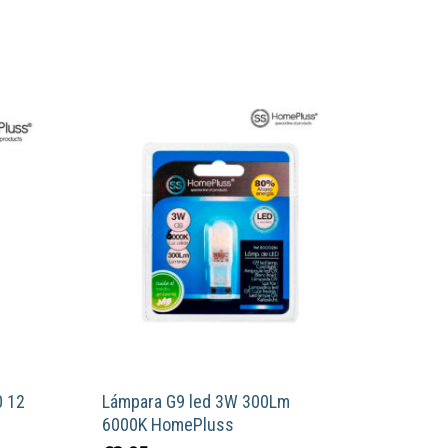
0 12
Lámpara G9 led 3W 300Lm
s
6000K HomePluss