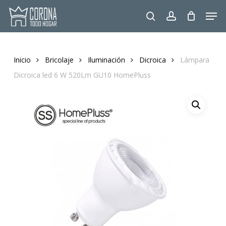
Skip
Men
to
search
account
main
content
Inicio
Bricolaje
Iluminación
Dicroica
Lámpara
Dicroica led 6 W 520Lm GU10 HomePluss