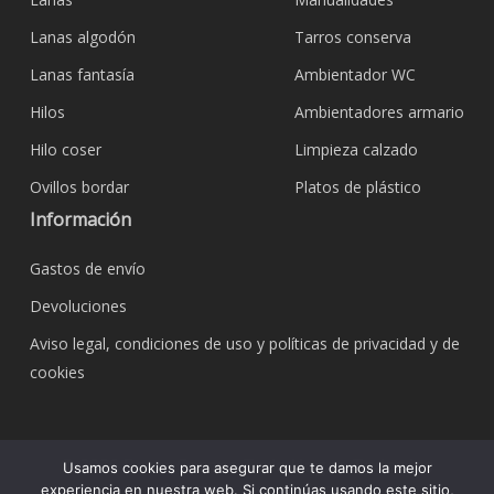
Lanas algodón
Tarros conserva
Lanas fantasía
Ambientador WC
Hilos
Ambientadores armario
Hilo coser
Limpieza calzado
Ovillos bordar
Platos de plástico
Información
Gastos de envío
Devoluciones
Aviso legal, condiciones de uso y políticas de privacidad y de
cookies
© 2026 Bazar Corona Todo Hogar. Todos los
Usamos cookies para asegurar que te damos la mejor
derechos reservados.
experiencia en nuestra web. Si continúas usando este sitio,