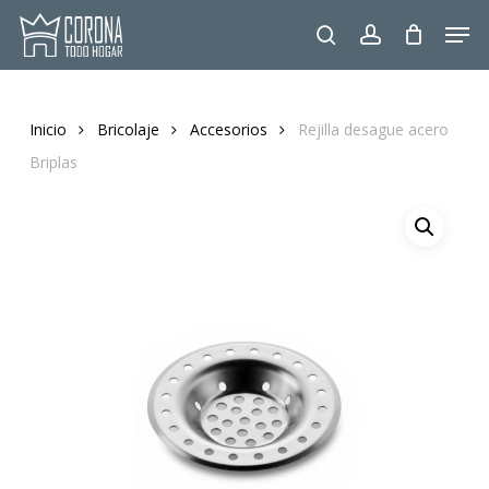
Skip
Men
to
search
account
main
content
Inicio
Bricolaje
Accesorios
Rejilla desague acero
Briplas