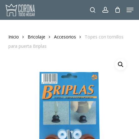
Skip
Men
to
search
account
main
content
Inicio
Bricolaje
Accesorios
Topes con tornillos
para puerta Briplas