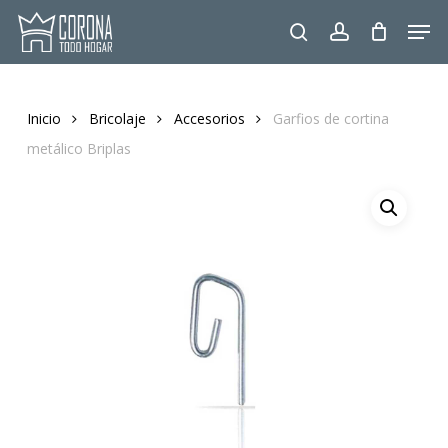
Skip
Men
to
search
account
main
content
Inicio
Bricolaje
Accesorios
Garfios de cortina
metálico Briplas