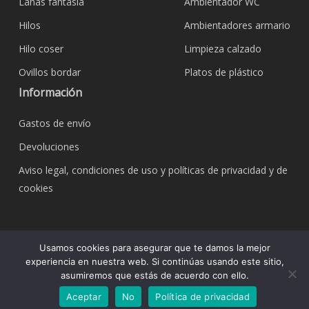
Lanas fantasía
Ambientador WC
Hilos
Ambientadores armario
Hilo coser
Limpieza calzado
Ovillos bordar
Platos de plástico
Información
Gastos de envío
Devoluciones
Aviso legal, condiciones de uso y políticas de privacidad y de
cookies
© 2026 Bazar Corona Todo Hogar. Todos los
Usamos cookies para asegurar que te damos la mejor
derechos reservados.
experiencia en nuestra web. Si continúas usando este sitio,
asumiremos que estás de acuerdo con ello.
Aceptar
No
Política de privacidad