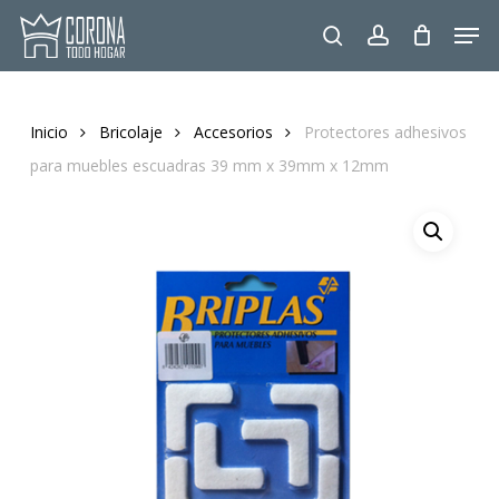
Skip
Men
to
search
account
main
content
Inicio
Bricolaje
Accesorios
Protectores adhesivos
para muebles escuadras 39 mm x 39mm x 12mm